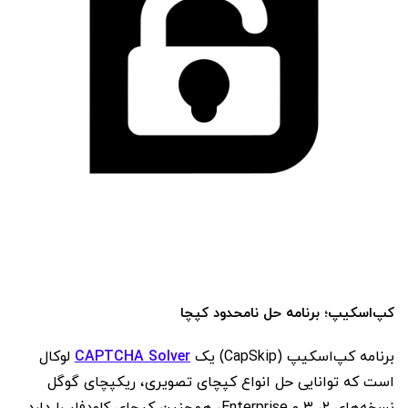
کپ‌اسکیپ؛
برنامه
حل
نامحدود
کپچا
برنامه کپ‌اسکیپ (CapSkip) یک
CAPTCHA Solver
لوکال
است که توانایی حل انواع کپچای تصویری، ریکپچای گوگل
نسخه‌های ۲، ۳ و Enterprise، همچنین کپچای کلودفلر را دارد.