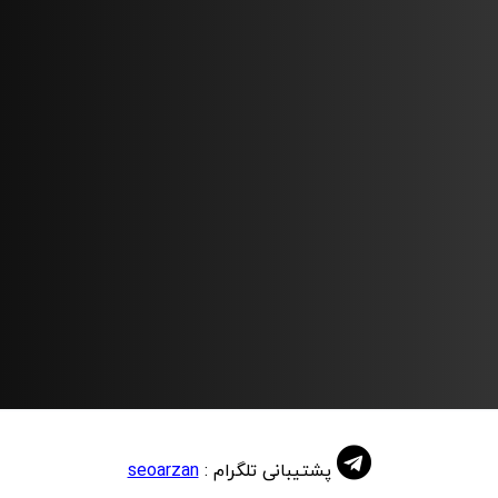
برنامه کپ‌اسکیپ؛ حل نامحدود کپچای تصویری، ریکپچای گوگل
ورژن 2 و 3 و کپچای کلودفلر
CapSkip: Unlimited Local CAPTCHA Solver (
CAPTCHA
solver
)
پشتیبانی تلگرام :
seoarzan