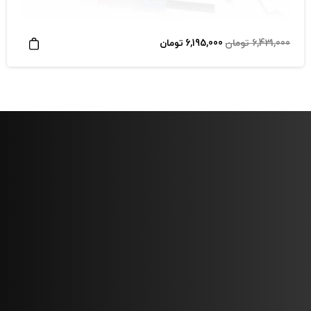
قیمت
قیمت
6,431,000
تومان
6,195,000
تومان
اصلی
فعلی
6,431,000 تومان
6,195,000 تومان
بود.
است.
سرویس لینک لیست برنامه GSA Search Engine Ranker
مخصوص سئوکاران
pre-sorted & auto-synced GSA search engine ranker link
lists(
GSA ser list
)