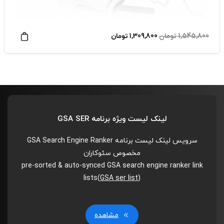
قیمت
قیمت
1,545,800
تومان
1,309,800
تومان
اصلی
فعلی
1,545,800 تومان
1,309,800 تومان
بود.
است.
لینک لیست ویژه برنامه GSA SER
سرویس لینک لیست برنامه GSA Search Engine Ranker
مخصوص سئوکاران
pre-sorted & auto-synced GSA search engine ranker link
lists(
GSA ser list
)
مشاهده