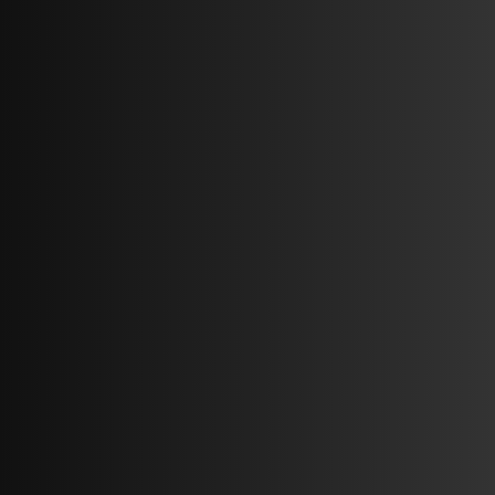
سرویس لینک لیست برنامه GSA Search Engine Ranker
مخصوص سئوکاران
pre-sorted & auto-synced GSA search engine ranker link
lists(
GSA ser list
)
برنامه کپ‌اسکیپ؛ حل نامحدود کپچای تصویری، ریکپچای گوگل
ورژن 2 و 3 و کپچای کلودفلر
CapSkip: Unlimited Local CAPTCHA Solver (
CAPTCHA