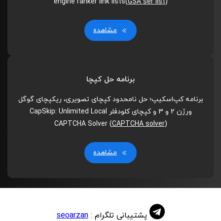
engine ranker link lists(
GSA ser list
)
مشاهده
برنامه حل کپچا
برنامه کپ‌اسکیپ؛ حل نامحدود کپچای تصویری، ریکپچای گوگل
ورژن 2 و 3 و کپچای کلودفلر CapSkip: Unlimited Local
CAPTCHA Solver (
CAPTCHA solver
)
مشاهده
پشتیبانی تلگرام :
seoarzan