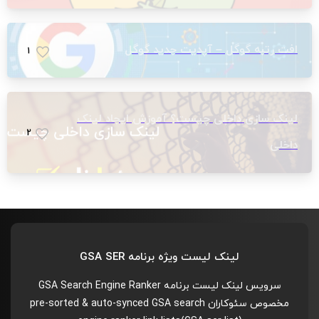
افت رتبه گوگل – آپدیت جدید گوگل
1
لینک سازی داخلی چیست؟ آموزش ایجاد لینک
2
داخلی
لینک لیست ویژه برنامه GSA SER
سرویس لینک لیست برنامه GSA Search Engine Ranker
مخصوص سئوکاران pre-sorted & auto-synced GSA search