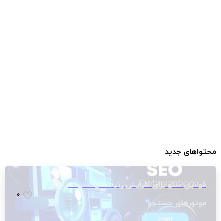
شروع کنید
برای گواهینامه ssl وبسایتت هزینه نکن!
دریافت ssl رایگان
محتواهای جدید
قوانین سئو برای افزایش رتبه سایت در نتایج
0
موتورهای جستجو